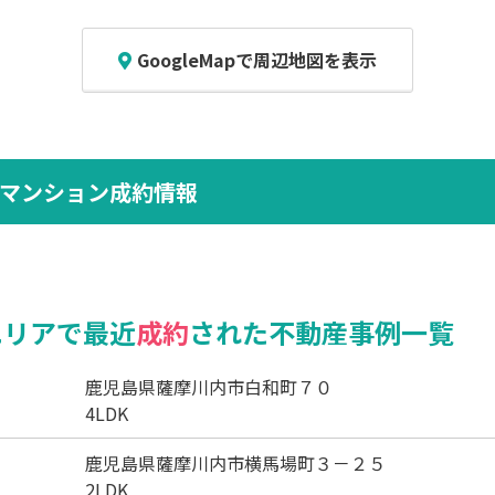
GoogleMapで周辺地図を表示
マンション成約情報
エリアで最近
成約
された不動産事例一覧
鹿児島県薩摩川内市白和町７０
4LDK
鹿児島県薩摩川内市横馬場町３－２５
2LDK