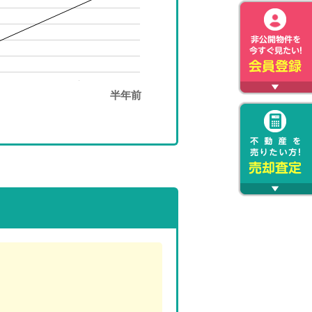
半年前
）