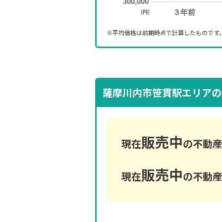
300,000
(円)
３年前
※平均価格は前期時点で計算したものです
薩摩川内市笹貫駅エリアの
販売中
現在
の不動産
販売中
現在
の不動産