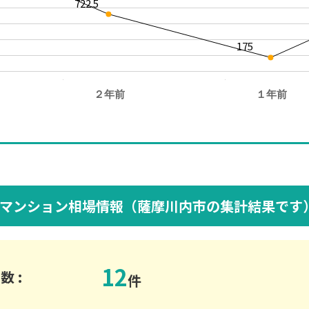
722.5
175
２年前
１年前
。
マンション相場情報（薩摩川内市の集計結果です
12
数 :
件