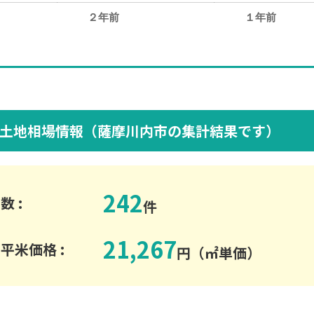
２年前
１年前
。
土地相場情報（薩摩川内市の集計結果です）
242
数 :
件
21,267
平米価格 :
円（㎡単価）