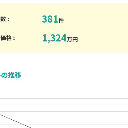
381
数 :
件
1,324
価格 :
万円
格の推移