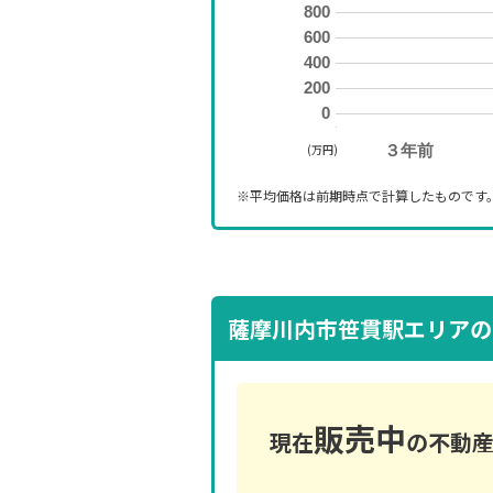
800
600
400
200
0
(万円)
３年前
※平均価格は前期時点で計算したものです
薩摩川内市笹貫駅エリアの
販売中
現在
の不動産