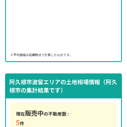
※平均価格は前期時点で計算したものです。
阿久根市波留エリアの土地相場情報（阿久
根市の集計結果です）
販売中
現在
の不動産数 :
5
件