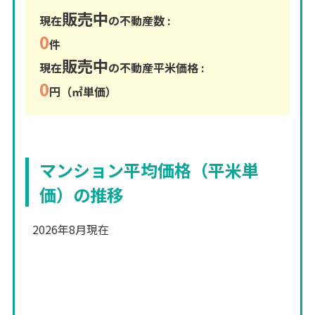
販売中
現在
の不動産数 :
0
件
販売中
現在
の不動産平米価格 :
0
円（㎡単価）
マンション平均価格（平米単
価）の推移
2026年8月現在